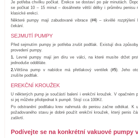
Je potřeba chvilku počkat. Erekce se dostaví po pár minutách. Dopo
se počkat 10 – 15 minut – dosáhnete větší délky i průměru penisu n
klasické erekci.
Některé pumpy mají zabudované vibrace (
#4
) – skvělé rozptýlení
čekání.
SEJMUTÍ PUMPY
Před sejmutím pumpy je potřeba zrušit podtlak. Existují dva způsob
provedení pumpy.
1.
Levné pumpy mají jen díru ve válci, na které musíte držet prst
jednoduše odděláte.
2.
Většina pump v nabídce má přetlakový ventilek (
#5
). Jeho ot
zrušíte podtlak.
EREKČNÍ KROUŽEK
U některých pump je součástí balení i erekční kroužek. V opačném p
si jej můžete přiobjednat k pumpě. Stojí cca 100Kč.
Po odstranění podtlaku krev nahrnutá do penisu začne odtékat. K u
požadovaného stavu je dobré použít erekční kroužek, který penis čá
zaškrtí.
Podívejte se na konkrétní vakuové pumpy 