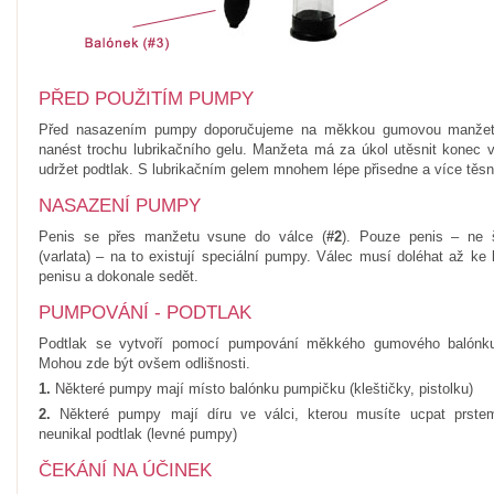
PŘED POUŽITÍM PUMPY
Před nasazením pumpy doporučujeme na měkkou gumovou manžet
nanést trochu lubrikačního gelu. Manžeta má za úkol utěsnit konec 
udržet podtlak. S lubrikačním gelem mnohem lépe přisedne a více těsn
NASAZENÍ PUMPY
Penis se přes manžetu vsune do válce (
#2
). Pouze penis – ne 
(varlata) – na to existují speciální pumpy. Válec musí doléhat až ke
penisu a dokonale sedět.
PUMPOVÁNÍ - PODTLAK
Podtlak se vytvoří pomocí pumpování měkkého gumového balónk
Mohou zde být ovšem odlišnosti.
1.
Některé pumpy mají místo balónku pumpičku (kleštičky, pistolku)
2.
Některé pumpy mají díru ve válci, kterou musíte ucpat prste
neunikal podtlak (levné pumpy)
ČEKÁNÍ NA ÚČINEK