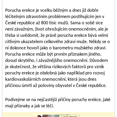
Porucha erekce je vcelku běžným a dnes již dobře
léčitelným zdravotním problémem postihujícím jen v
České republice až 800 tisíc mužů. Sama o sobě sice
není závažným, život ohrožujícím onemocněním, ale je
třeba si uvědomit, že právě porucha erekce bývá velmi
citlivým ukazatelem celkového zdraví muže. Někdy se o
ní dokonce hovoří jako o barometru mužského zdraví.
Porucha erekce může být prvním příznakem jiného,
dosud skrytého, i závažnějšího onemocnění. Důvodem
je skutečnost, že většina rizikových faktorů pro vznik
poruchy erekce je obdobná jako například pro rozvoj
kardiovaskulárních onemocnění, která jsou dnes
příčinou úmrtí až poloviny obyvatel v České republice.
Podívejme se na nejčastější příčiny poruchy erekce, jaké
mají příznaky a jak se léčí.