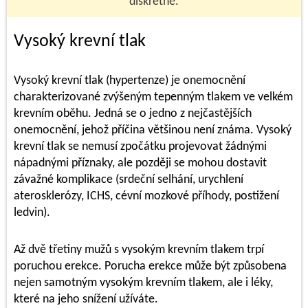
diskrétně.
Vysoký krevní tlak
Vysoký krevní tlak (hypertenze) je onemocnění
charakterizované zvýšeným tepenným tlakem ve velkém
krevním oběhu. Jedná se o jedno z nejčastějších
onemocnění, jehož příčina většinou není známa. Vysoký
krevní tlak se nemusí zpočátku projevovat žádnými
nápadnými příznaky, ale později se mohou dostavit
závažné komplikace (srdeční selhání, urychlení
aterosklerózy, ICHS, cévní mozkové příhody, postižení
ledvin).
Až dvě třetiny mužů s vysokým krevním tlakem trpí
poruchou erekce. Porucha erekce může být způsobena
nejen samotným vysokým krevním tlakem, ale i léky,
které na jeho snížení užíváte.