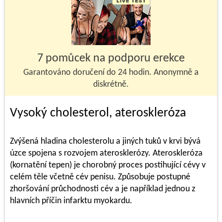
7 pomůcek na podporu erekce
Garantováno doručení do 24 hodin. Anonymně a
diskrétně.
Vysoký cholesterol, ateroskleróza
Zvýšená hladina cholesterolu a jiných tuků v krvi bývá
úzce spojena s rozvojem aterosklerózy. Ateroskleróza
(kornatění tepen) je chorobný proces postihující cévy v
celém těle včetně cév penisu. Způsobuje postupné
zhoršování průchodnosti cév a je například jednou z
hlavních příčin infarktu myokardu.